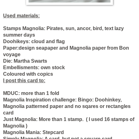
Used materials:
Stamps Magnolia: Pirates, sun, ancor, bird, text lazy
summer days
Doohikeys: cloud and flag
Paper:design seapaper and Magnolia paper from Bon
voyage
Die: Martha Swarts
Embellisments: own stock
Coloured with copics
I post this card to:
MDUC: more than 1 fold
Magnolia Inspiration challenge: Bingo: Doohinkey,
Magnolia patterned paper and no sqares or rectangles
card
Just Magnolia: More than 1 stamp. ( I used 16 stamps of
Magnolia )
Magnolia Mania: Stepcard
Simply Magnolia: A card, but not a square card.